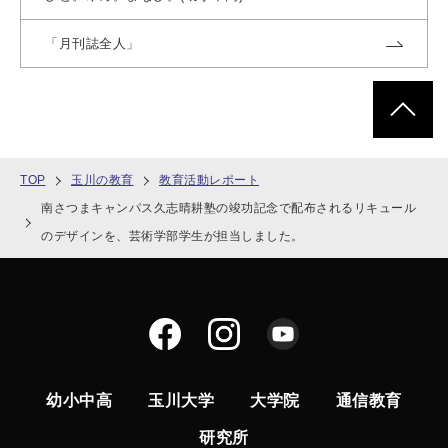
「月刊誌全人」
ページトッ
TOP
玉川の教育
教育活動レポート
南さつまキャンパス久志晴耕塾の竣功記念で配布されるリキュール
のデザインを、芸術学部学生が担当しました。
幼小中高
玉川大学
大学院
通信教育
研究所