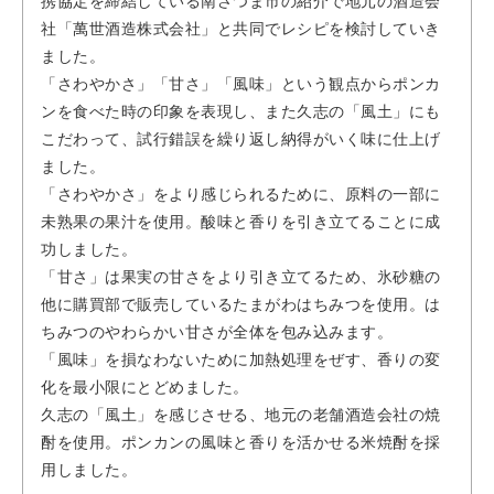
携協定を締結している南さつま市の紹介で地元の酒造会
社「萬世酒造株式会社」と共同でレシピを検討していき
ました。
「さわやかさ」「甘さ」「風味」という観点からポンカ
ンを食べた時の印象を表現し、また久志の「風土」にも
こだわって、試行錯誤を繰り返し納得がいく味に仕上げ
ました。
「さわやかさ」をより感じられるために、原料の一部に
未熟果の果汁を使用。酸味と香りを引き立てることに成
功しました。
「甘さ」は果実の甘さをより引き立てるため、氷砂糖の
他に購買部で販売しているたまがわはちみつを使用。は
ちみつのやわらかい甘さが全体を包み込みます。
「風味」を損なわないために加熱処理をぜす、香りの変
化を最小限にとどめました。
久志の「風土」を感じさせる、地元の老舗酒造会社の焼
酎を使用。ポンカンの風味と香りを活かせる米焼酎を採
用しました。