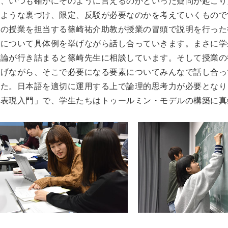
か、いつも確かにそのように言えるのかといった疑問が起こり
のような裏づけ、限定、反駁が必要なのかを考えていくもので
この授業を担当する篠崎祐介助教が授業の冒頭で説明を行った
ルについて具体例を挙げながら話し合っていきます。まさに学
議論が行き詰まると篠崎先生に相談しています。そして授業の
挙げながら、そこで必要になる要素についてみんなで話し合っ
した。日本語を適切に運用する上で論理的思考力が必要となり
語表現入門」で、学生たちはトゥールミン・モデルの構築に真