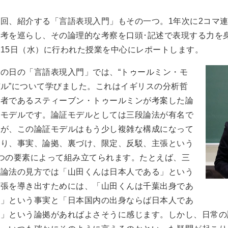
今回、紹介する「言語表現入門」もその一つ。1年次に2コマ
思考を巡らし、その論理的な考察を口頭･記述で表現する力を
月15日（水）に行われた授業を中心にレポートします。
この日の「言語表現入門」では、“トゥールミン・モ
デル”について学びました。これはイギリスの分析哲
学者であるスティーブン・トゥールミンが考案した論
証モデルです。論証モデルとしては三段論法が有名で
すが、この論証モデルはもう少し複雑な構成になって
おり、事実、論拠、裏づけ、限定、反駁、主張という
6つの要素によって組み立てられます。たとえば、三
段論法の見方では「山田くんは日本人である」という
主張を導き出すためには、「山田くんは千葉出身であ
る」という事実と「日本国内の出身ならば日本人であ
る」という論拠があればよさそうに感じます。しかし、日常の