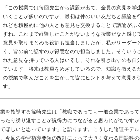
「この授業では毎回先生から課題が出て、全員の意見を学
いくことが多いのですが、最初は仲のいい友だちと議論を
れども積極的に他の人とも意見を交換することで議論がふ
すね。これまで経験したことがないような授業だなと感じ
意見を取りまとめる役割も担当しましたが、私がリーダー
く、皆の前で話すのが得意なので担当しました。そういう
れた意見を持っている人はいるし、それを引き出すのも自
ています。将来は教員をめざしているので、知識を教える
の授業で学んだことを生かして皆にヒントを与えて意見を
す」
授業を指導する篠崎先生は「教職であっても一般企業であって
言ったり繰り返すことが説得力につながると思われがちですが
ってほしいと思っています」と語ります。こうした論証モデル
ん。今回の学習指導要領の改訂によって大きく変わる国語科の