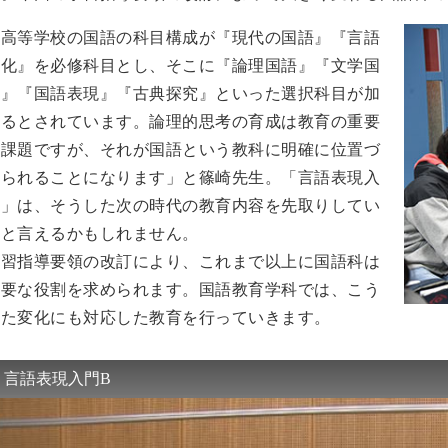
「高等学校の国語の科目構成が『現代の国語』『言語
文化』を必修科目とし、そこに『論理国語』『文学国
語』『国語表現』『古典探究』といった選択科目が加
わるとされています。論理的思考の育成は教育の重要
な課題ですが、それが国語という教科に明確に位置づ
けられることになります」と篠崎先生。「言語表現入
門」は、そうした次の時代の教育内容を先取りしてい
ると言えるかもしれません。
学習指導要領の改訂により、これまで以上に国語科は
重要な役割を求められます。国語教育学科では、こう
した変化にも対応した教育を行っていきます。