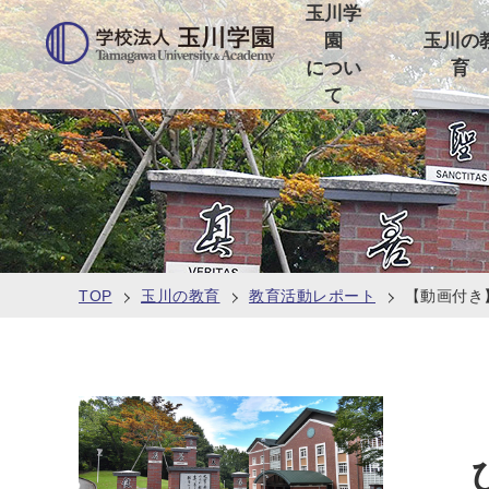
玉川学
園
玉川の
につい
育
て
TOP
玉川の教育
教育活動レポート
【動画付き