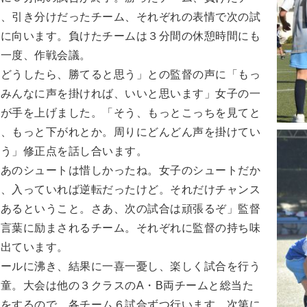
ム、引き分けだったチーム、それぞれの表情で次の試
合に向います。負けたチームは３分間の休憩時間にも
う一度、作戦会議。
「どうしたら、勝てると思う」との監督の声に「もっ
とみんなに声を掛ければ、いいと思います」女子の一
人が手を上げました。「そう、もっとこっちを見てと
か、もっと下がれとか。周りにどんどん声を掛けてい
こう」修正点を話し合います。
「あのシュートは惜しかったね。女子のシュートだか
ら、入っていれば逆転だったけど。それだけチャンス
はあるということ。さあ、次の試合は頑張るぞ」監督
の言葉に励まされるチーム。それぞれに監督の持ち味
が出ています。
ゴールに沸き、結果に一喜一憂し、楽しく試合を行う
児童。大会は他の３クラスのA・B両チームと総当た
りをするので、各チーム６試合ずつ行います。次第に