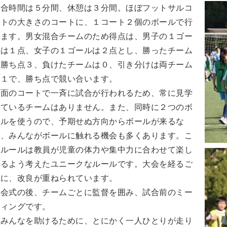
試合時間は５分間、休憩は３分間。ほぼフットサルコ
ートの大きさのコートに、１コート２個のボールで行
います。男女混合チームのため得点は、男子の１ゴー
ルは１点、女子の１ゴールは２点とし、勝ったチーム
に勝ち点３、負けたチームは０、引き分けは両チーム
に１で、勝ち点で競い合います。
４面のコートで一斉に試合が行われるため、常に見学
しているチームはありません。また、同時に２つのボ
ールを使うので、予期せぬ方向からボールが来るな
ど、みんながボールに触れる機会も多くあります。こ
のルールは教員が児童の体力や集中力に合わせて楽し
めるよう考えたユニークなルールです。大会を経るご
とに、改良が重ねられています。
開会式の後、チームごとに監督を囲み、試合前のミー
ティングです。
「みんなを助けるために、とにかく一人ひとりが走り