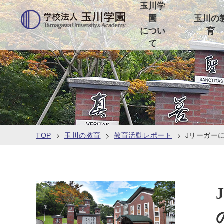
玉川学
園
玉川の
につい
育
て
TOP
玉川の教育
教育活動レポート
Jリーガー