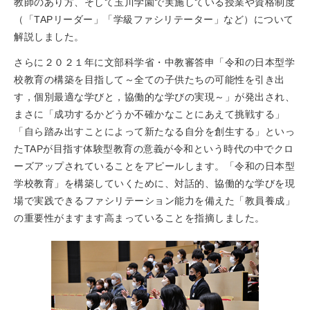
教師のあり方、そして玉川学園で実施している授業や資格制度
（「TAPリーダー」「学級ファシリテーター」など）について
解説しました。
さらに２０２１年に文部科学省・中教審答申「令和の日本型学
校教育の構築を目指して～全ての子供たちの可能性を引き出
す，個別最適な学びと，協働的な学びの実現～」が発出され、
まさに「成功するかどうか不確かなことにあえて挑戦する」
「自ら踏み出すことによって新たなる自分を創生する」といっ
たTAPが目指す体験型教育の意義が令和という時代の中でクロ
ーズアップされていることをアピールします。「令和の日本型
学校教育」を構築していくために、対話的、協働的な学びを現
場で実践できるファシリテーション能力を備えた「教員養成」
の重要性がますます高まっていることを指摘しました。