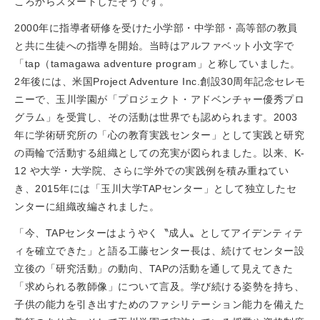
ころからスタートしたそうです。
2000年に指導者研修を受けた小学部・中学部・高等部の教員
と共に生徒への指導を開始。当時はアルファベット小文字で
「tap（tamagawa adventure program」と称していました。
2年後には、米国Project Adventure Inc.創設30周年記念セレモ
ニーで、玉川学園が「プロジェクト・アドベンチャー優秀プロ
グラム」を受賞し、その活動は世界でも認められます。2003
年に学術研究所の「心の教育実践センター」として実践と研究
の両輪で活動する組織としての充実が図られました。以来、K-
12 や大学・大学院、さらに学外での実践例を積み重ねてい
き、2015年には「玉川大学TAPセンター」として独立したセ
ンターに組織改編されました。
「今、TAPセンターはようやく〝成人〟としてアイデンティテ
ィを確立できた」と語る工藤センター長は、続けてセンター設
立後の「研究活動」の動向、TAPの活動を通して見えてきた
「求められる教師像」について言及。学び続ける姿勢を持ち、
子供の能力を引き出すためのファシリテーション能力を備えた