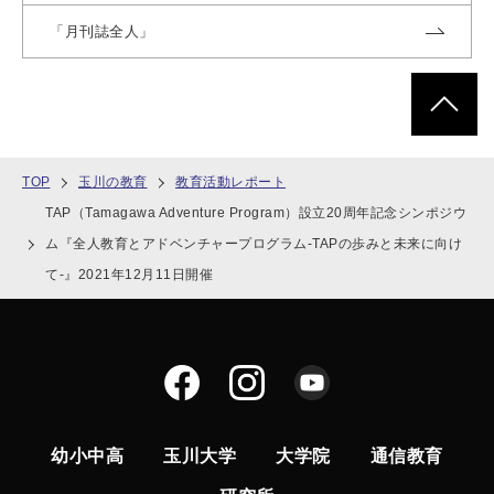
「月刊誌全人」
ページトッ
TOP
玉川の教育
教育活動レポート
TAP（Tamagawa Adventure Program）設立20周年記念シンポジウ
ム『全人教育とアドベンチャープログラム-TAPの歩みと未来に向け
て-』2021年12月11日開催
幼小中高
玉川大学
大学院
通信教育