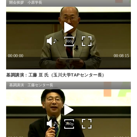
基調講演：工藤 亘 氏（玉川大学TAPセンター長）