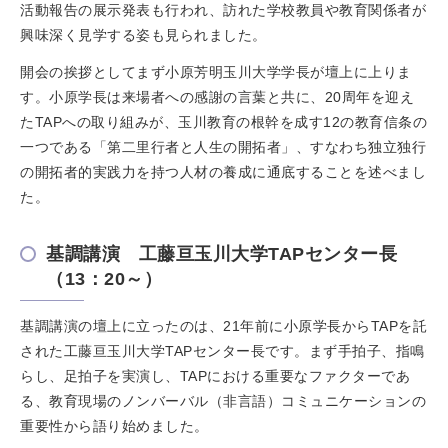
活動報告の展示発表も行われ、訪れた学校教員や教育関係者が
興味深く見学する姿も見られました。
開会の挨拶としてまず小原芳明玉川大学学長が壇上に上りま
す。小原学長は来場者への感謝の言葉と共に、20周年を迎え
たTAPへの取り組みが、玉川教育の根幹を成す12の教育信条の
一つである「第二里行者と人生の開拓者」、すなわち独立独行
の開拓者的実践力を持つ人材の養成に通底することを述べまし
た。
基調講演 工藤亘玉川大学TAPセンター長
（13：20～）
基調講演の壇上に立ったのは、21年前に小原学長からTAPを託
された工藤亘玉川大学TAPセンター長です。まず手拍子、指鳴
らし、足拍子を実演し、TAPにおける重要なファクターであ
る、教育現場のノンバーバル（非言語）コミュニケーションの
重要性から語り始めました。