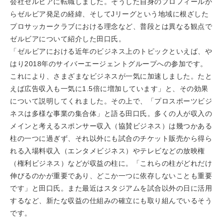
会社ゼルビアに転職しました。そうした自身のプロフィールか
らゼルビア発足の経緯、そしてJリーグという地域に根ざした
プロサッカークラブにおける理念など、普段とは異なる観点で
ゼルビアについて紹介した田口氏。
「ゼルビアにおける近年のビジネス上のトピックといえば、や
はり2018年のサイバーエージェントグループへの参加です。
これにより、さまざまなビジネスが一気に加速しました。たと
えば広告収入も一気に1.5倍に増加しています」と、その効果
について説明してくれました。その上で、「プロスポーツビジ
ネスは多様な事業の集合体」と語る田口氏。多くの人が収入の
メインと考えるスポンサー収入（協賛ビジネス）は幾つかある
柱の一つに過ぎず、それ以外にも試合のチケット販売から得ら
れる入場料収入（エンタメビジネス）やテレビなどの放映権
（権利ビジネス）などが収益の柱に。「これらの柱がどれだけ
伸びるのかが重要であり、どこか一つに依存しないことも重要
です」と田口氏。また最近はスタジアムを試合以外の日に活用
するなど、新たな収益の仕組みの確立にも取り組んでいるそう
です。