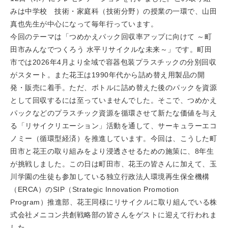
みは中学校 技術・家庭科（技術分野）の授業の一環で、山田
真也先生が中心になって毎年行っています。
今回のテーマは「つめかえパック回収率アップに向けて ～町
田市みんなでつくろう 水平リサイクルな未来～」です。町田
市では2026年4月より全域で容器包装プラスチックの分別回収
がスタート。また花王は1990年代から詰め替え用製品の開
発・販売に着手。ただ、ボトルに詰め替えた後のパックを資源
として回収するには至っていませんでした。そこで、つめかえ
パックなどのプラスチック資源を循環させて新たな価値を与え
る「リサイクリエーション」活動を通して、サーキュラーエコ
ノミー（循環型経済）を推進しています。今回は、こうした町
田市と花王の取り組みをより浸透させるための施策に、8年生
が挑戦しました。この日は町田市、花王の皆さんに加えて、玉
川学園の生徒も参加している独立行政法人環境再生保全機構
（ERCA）のSIP（Strategic Innovation Promotion
Program）推進部、花王同様にリサイクルに取り組んでいる株
式会社メニコン共創戦略部の皆さんをゲストに迎えて行われま
した。