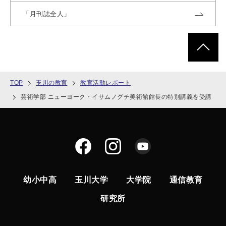
「月刊誌全人」
ページトッ
TOP
玉川の教育
教育活動レポート
芸術学部 ニューヨーク・イサムノグチ美術館館長の特別講義を受講
幼小中高
玉川大学
大学院
通信教育
研究所