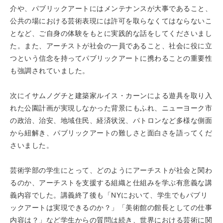
介や、パブリックアートにはメンテナンスが大事であること、
公共の場における芸術表現には許可を取らなくてはならないこ
となど、ご自身の体験をもとに実践的な話をしてくださいまし
た。また、アーチストが社会の一員であること、社会に役に立
つという信念を持ってパブリックアートに携わることの重要性
も強調されていました。
次にイサムノグチと建築家ルイス・カーンによる遊具を取り入
れた公園計画が実現しなかった背景にもふれ、ニューヨーク市
の政治、治安、地域住民、経済状況、パトロンなど多様な側面
から紐解き、パブリックアートの難しさと面白さを語ってくだ
さいました。
芸術学部の学生にとって、どのようにアーチストが社会と関わ
るのか、アーチストを支援する組織と仕組みを学ぶ有意義な講
義内容でした。講義終了後も「NYにおいて、学生でもパブリ
ックアートは実現できるのか？」「美術館の館長としての仕事
内容は？」など学生からの質問は続き、世界における芸術に関