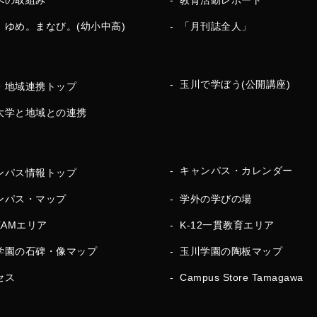
への取組み
教育活動レポート
。ゆめ。まなび。(幼小中高)
「月刊誌全人」
玉川で学ぼう(公開講座)
・地域連携トップ
大学と地域との連携
キャンパス・カレンダー
ンパス情報トップ
ンパス・マップ
学外の学びの場
EAMエリア
K-12一貫教育エリア
学園の石碑・像マップ
玉川学園の陶板マップ
セス
Campus Store Tamagawa