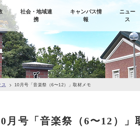
教
社会・地域連
キャンパス情
ニュー
携
報
ス
クス
10月号「音楽祭（6〜12）」取材メモ
10月号「音楽祭（6〜12）