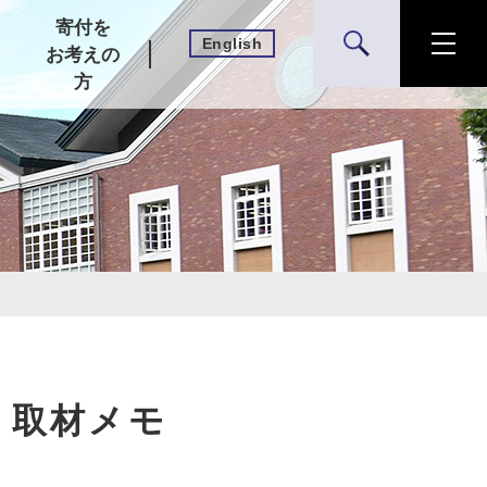
寄付を
English
検索
お考えの
方
」取材メモ