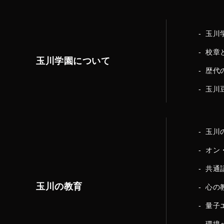
玉川
校章
玉川学園について
歴代
玉川
玉川
オン
共通
玉川の教育
心の
量子