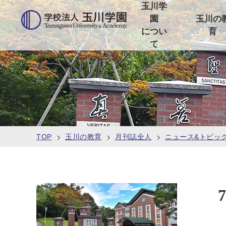
玉川学
園
玉川の
につい
育
て
TOP
玉川の教育
月刊誌全人
ニュース&トピッ