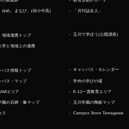
への取組み
教育活動レポート
。ゆめ。まなび。(幼小中高)
「月刊誌全人」
玉川で学ぼう(公開講座)
・地域連携トップ
大学と地域との連携
キャンパス・カレンダー
ンパス情報トップ
ンパス・マップ
学外の学びの場
EAMエリア
K-12一貫教育エリア
学園の石碑・像マップ
玉川学園の陶板マップ
セス
Campus Store Tamagawa