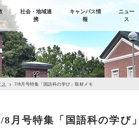
教
社会・地域連
キャンパス情
ニュー
携
報
ス
クス
7/8月号特集「国語科の学び」取材メモ
7/8月号特集「国語科の学び