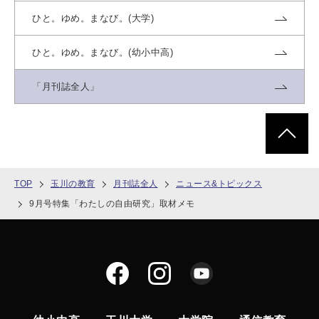
ひと。ゆめ。まなび。(大学)
ひと。ゆめ。まなび。(幼小中高)
「月刊誌全人」
ページトッ
TOP
玉川の教育
月刊誌全人
ニュース&トピックス
9月号特集「わたしの自由研究」取材メモ