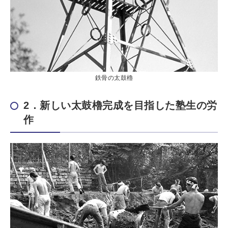
鉄骨の太鼓櫓
2．新しい太鼓櫓完成を目指した塾生の労
作