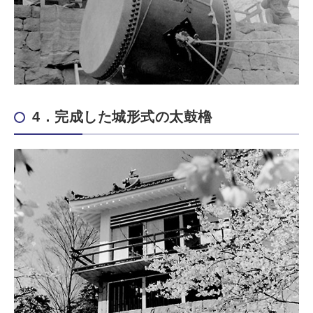
4．完成した城形式の太鼓櫓