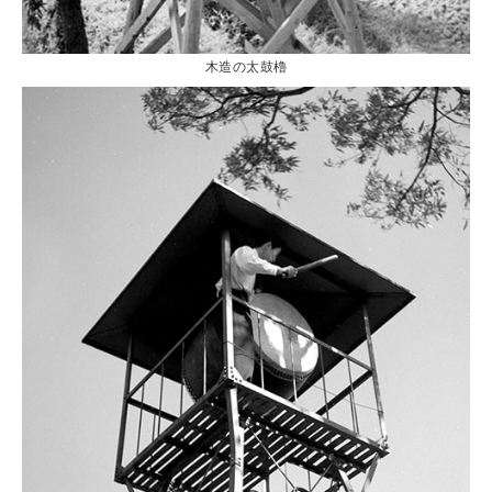
木造の太鼓櫓