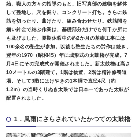
始。職人の方々の指導のもと、旧写真部の建物を解体
して整地し、穴を掘り、コンクリート打ち。さらに鉄
筋を切ったり、曲げたり、組み合わせたり。鉄筋間を
細い針金で結ぶ作業は、基礎部分だけでも何千か所に
も及びました。夏期休暇中の約2か月の基礎工事には
100余名の塾生が参加。以後も塾生たちの労作は続き、
翌年の1970（昭和45）年に城形式の太鼓櫓が完成。7
月4日にその完成式が開催されました。新太鼓櫓は高さ
10メートルの3階建て。1階は物置、2階は精神修養道
場、そして3階にはけやきの1本胴で直径4尺（約
1.2m）の当時くりぬき太鼓では日本一であった太鼓が
配置されました。
1．風雨にさらされていたかつての太鼓櫓