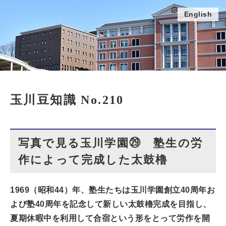
English
玉川豆知識 No.210
写真で見る玉川学園㉙ 塾生の労
作によって完成した太鼓櫓
1969（昭和44）年、塾生たちは玉川学園創立40周年お
よび塾40周年を記念して新しい太鼓櫓完成を目指し、
夏期休暇中を利用して合宿という形をとって労作を開