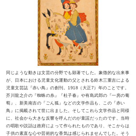
同じような動きは文芸の分野でも顕著でした。象徴的な出来事
が、日本における児童文化運動の父とされる鈴木三重吉による
児童文芸誌『赤い鳥』の創刊。1918（大正7）年のことです。
芥川龍之介の『蜘蛛の糸』『杜子春』や有島武郎の『一房の葡
萄』、新美南吉の『ごん狐』などの文学作品も、この『赤い
鳥』に掲載されて世に出ました。そしてこれら文学作品と同様
に、社会から大きな反響を呼んだのが童謡だったのです。当時
の唱歌や説話は政府によって作られたものであり、そこからは
子供の素直な心や芸術的な香気は感じられませんでした。そう