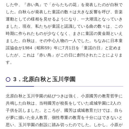
した中、『赤い鳥』で「からたちの花」を発表したのが白秋で
した。白秋らが発表した童謡の数々は大きな反響を呼び、音楽
運動としての様相を見せるようになり、一大潮流となっていき
ました。現在、私たちが童謡と認識している曲の数々は、この
時期に作られたものが少なくなく、まさに童謡の黄金期といえ
ました。白秋は、その中心人物の一人でした。ちなみに日本童
謡協会が1984（昭和59）年に7月1日を「童謡の日」と定めま
したが、これは『赤い鳥』がこの日に創刊されたことによりま
す。
3．北原白秋と玉川学園
北原白秋と玉川学園の結びつきは強く、小原國芳の教育哲学に
共鳴した白秋は、当時國芳が校長をしていた成城学園に2人の
子供を託しました。ところが、國芳は成城教育だけでは、自ら
が夢に描いた全人教育、個性尊重の教育を十分にはできないと
思い、玉川学園の創設に踏み切ったのでした。しかし、小原が