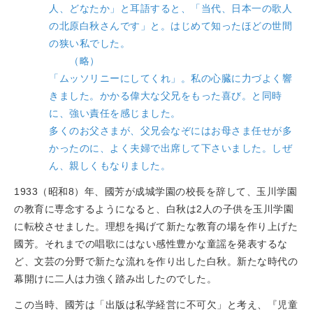
人、どなたか」と耳語すると、「当代、日本一の歌人
の北原白秋さんです」と。はじめて知ったほどの世間
の狭い私でした。
（略）
「ムッソリニーにしてくれ」。私の心臓に力づよく響
きました。かかる偉大な父兄をもった喜び。と同時
に、強い責任を感じました。
多くのお父さまが、父兄会なぞにはお母さま任せが多
かったのに、よく夫婦で出席して下さいました。しぜ
ん、親しくもなりました。
1933（昭和8）年、國芳が成城学園の校長を辞して、玉川学園
の教育に専念するようになると、白秋は2人の子供を玉川学園
に転校させました。理想を掲げて新たな教育の場を作り上げた
國芳。それまでの唱歌にはない感性豊かな童謡を発表するな
ど、文芸の分野で新たな流れを作り出した白秋。新たな時代の
幕開けに二人は力強く踏み出したのでした。
この当時、國芳は「出版は私学経営に不可欠」と考え、『児童