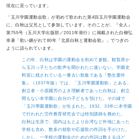
現在に至っています。
「玉川学園運動会歌」が初めて歌われた第4回玉川学園運動会
に、白秋は父兄として参加しています。そのことが、『全人』
第755号（玉川大学出版部／2011年発行）に掲載された白柳弘
幸著「歌い継がれて80年『北原白秋と運動会歌』」でつぎの
ように語られています。
この年、白秋は学園の運動会を初めて参観。観覧席か
ら玉川っ子たちの歌声を聞かれたに違いない。学園史
料室に残されている一番古い歌集である『塾生愛吟
集』（1937年版）では、「玉川學園運動歌」とある。
創立者・小原國芳のよき理解者であった白秋は、創立
間もない本学園に自分の子どもを預けた。その縁で
「玉川學園運動歌」が生まれた。1932、33年に本学園
で行われた労作教育研究会では特別講師を務めた。
白秋は生涯で、国内はもとより台湾など外地にあった
学校も含め、数多の校歌や応援歌の作詞を手がけた。
しかし、一学校の運動会のための作詞は数えるほど