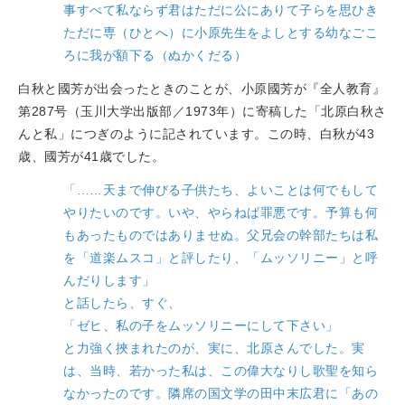
事すべて私ならず君はただに公にありて子らを思ひき
ただに専（ひとへ）に小原先生をよしとする幼なごこ
ろに我が額下る（ぬかくだる）
白秋と國芳が出会ったときのことが、小原國芳が『全人教育』
第287号（玉川大学出版部／1973年）に寄稿した「北原白秋さ
んと私」につぎのように記されています。この時、白秋が43
歳、國芳が41歳でした。
「……天まで伸びる子供たち、よいことは何でもして
やりたいのです。いや、やらねば罪悪です。予算も何
もあったものではありませぬ。父兄会の幹部たちは私
を「道楽ムスコ」と評したり、「ムッソリニー」と呼
んだりします」
と話したら、すぐ、
「ゼヒ、私の子をムッソリニーにして下さい」
と力強く挾まれたのが、実に、北原さんでした。実
は、当時、若かった私は、この偉大なりし歌聖を知ら
なかったのです。隣席の国文学の田中末広君に「あの