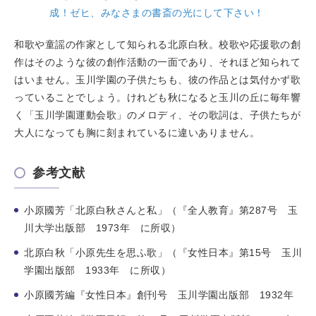
成！ゼヒ、みなさまの書斎の光にして下さい！
和歌や童謡の作家として知られる北原白秋。校歌や応援歌の創
作はそのような彼の創作活動の一面であり、それほど知られて
はいません。玉川学園の子供たちも、彼の作品とは気付かず歌
っていることでしょう。けれども秋になると玉川の丘に毎年響
く「玉川学園運動会歌」のメロディ、その歌詞は、子供たちが
大人になっても胸に刻まれているに違いありません。
参考文献
小原國芳「北原白秋さんと私」（『全人教育』第287号 玉
川大学出版部 1973年 に所収）
北原白秋「小原先生を思ふ歌」（『女性日本』第15号 玉川
学園出版部 1933年 に所収）
小原國芳編『女性日本』創刊号 玉川学園出版部 1932年