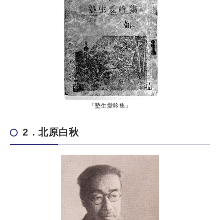
『塾生愛吟集』
2．北原白秋