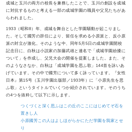
成城と玉川の両方の校長を兼務したことで、玉川の創設を成城
に対抗するものと考える一部の成城学園の職員や父兄たちがあ
らわれました。
1933（昭和8）年、成城を舞台とした学園騒動が起こりまし
た。そして國芳の辞任により、留任を求める小原派と、反小原
派の対立が激化。そのような中、同年5月5日の成城学園開校
記念日に、白秋は小説家の加藤武雄と連名で「成城学園紛擾に
ついて」を作成し、父兄大会の開催を提案しました。また、そ
のようなさなか、白秋は「成城学園を思ふ歌」144首を詠いあ
げています。その中で國芳について多く詠っています。『女性
日本』第15号（玉川学園出版部／1933年）に「小原先生を思
ふ歌」というタイトルでいくつか紹介されています。そのうち
の4つを抜粋して以下に示します。
つくづくと深く思ふはこの丘のここにはじめてぞ石を
置きし人
小原國芳この人はよしほがらかにただ学園を我家とせ
り