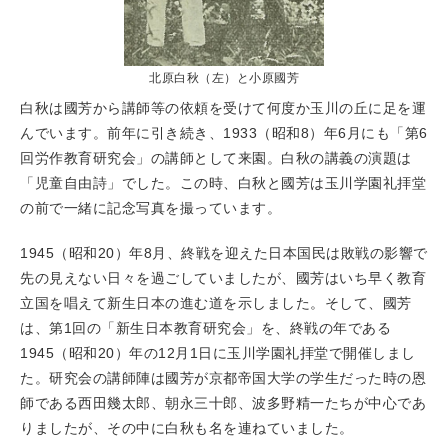
北原白秋（左）と小原國芳
白秋は國芳から講師等の依頼を受けて何度か玉川の丘に足を運
んでいます。前年に引き続き、1933（昭和8）年6月にも「第6
回労作教育研究会」の講師として来園。白秋の講義の演題は
「児童自由詩」でした。この時、白秋と國芳は玉川学園礼拝堂
の前で一緒に記念写真を撮っています。
1945（昭和20）年8月、終戦を迎えた日本国民は敗戦の影響で
先の見えない日々を過ごしていましたが、國芳はいち早く教育
立国を唱えて新生日本の進む道を示しました。そして、國芳
は、第1回の「新生日本教育研究会」を、終戦の年である
1945（昭和20）年の12月1日に玉川学園礼拝堂で開催しまし
た。研究会の講師陣は國芳が京都帝国大学の学生だった時の恩
師である西田幾太郎、朝永三十郎、波多野精一たちが中心であ
りましたが、その中に白秋も名を連ねていました。