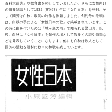
百科大辞典』や教育書を発行していましたが、さらに女性向け
の修養雑誌として1932（昭和7）年に『女性日本』を発刊。そ
して國芳は白秋に歌詞の制作を依頼しました。創刊号の巻頭に
は、白秋の手による「女性日本の歌」が掲載されています。こ
の詩に曲を付けたのは「城ヶ島の雨」で知られる梁田貞。以
後、白秋は『女性日本』を創作の場として数多くの詩や随筆な
どを発表していくことになります。他にも白秋は歌人として、
國芳の活動を題材に数々の和歌を残しています。