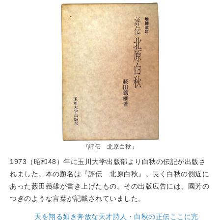
『評伝 北原白秋』
1973（昭和48）年に玉川大学出版部より白秋の伝記が出版さ
れました。本の題名は『評伝 北原白秋』。長く白秋の側近に
あった藪田義雄が書き上げたもの。その出版広告には、國芳の
つぎのような言葉が記載されていました。
天を翔る如き奔放な天才詩人・白秋の正伝ここに完