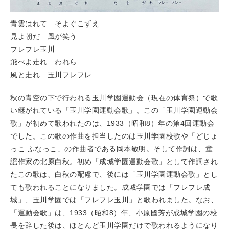
青雲はれて そよぐこずえ
見よ朝だ 風が笑う
フレフレ玉川
飛べよ走れ われら
風と走れ 玉川フレフレ
秋の青空の下で行われる玉川学園運動会（現在の体育祭）で歌
い継がれている「玉川学園運動会歌」。この「玉川学園運動会
歌」が初めて歌われたのは、1933（昭和8）年の第4回運動会
でした。この歌の作曲を担当したのは玉川学園校歌や「どじょ
っこ ふなっこ」の作曲者である岡本敏明。そして作詞は、童
謡作家の北原白秋。初め「成城学園運動会歌」として作詞され
たこの歌は、白秋の配慮で、後には「玉川学園運動会歌」とし
ても歌われることになりました。成城学園では「フレフレ成
城」、玉川学園では「フレフレ玉川」と歌われました。なお、
「運動会歌」は、1933（昭和8）年、小原國芳が成城学園の校
長を辞した後は、ほとんど玉川学園だけで歌われるようになり