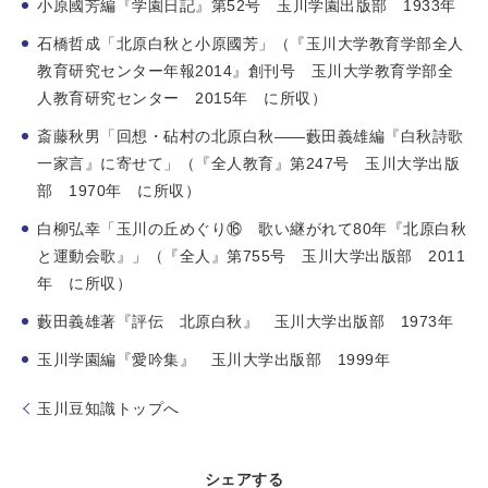
小原國芳編『学園日記』第52号 玉川学園出版部 1933年
石橋哲成「北原白秋と小原國芳」（『玉川大学教育学部全人
教育研究センター年報2014』創刊号 玉川大学教育学部全
人教育研究センター 2015年 に所収）
斎藤秋男「回想・砧村の北原白秋――藪田義雄編『白秋詩歌
一家言』に寄せて」（『全人教育』第247号 玉川大学出版
部 1970年 に所収）
白柳弘幸「玉川の丘めぐり⑯ 歌い継がれて80年『北原白秋
と運動会歌』」（『全人』第755号 玉川大学出版部 2011
年 に所収）
藪田義雄著『評伝 北原白秋』 玉川大学出版部 1973年
玉川学園編『愛吟集』 玉川大学出版部 1999年
玉川豆知識トップへ
シェアする