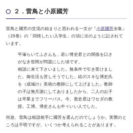
２．雷鳥と小原國芳
雷鳥と國芳の交流の始まりと思われる一文が『
小原國芳
全集』
（29巻）の「同情したい入学生」の項に次のように記されて
います。
平塚らいてふさんも、若い博史君との関係を口さ
がなき世間が問題にした頃です。
相談に来て下さいました。無条件で引き受けまし
た。御生活も苦しそうでした。絵のスキな博史氏
を（成城の）美術の教師にして上げました。教師
の子は無月謝にしてありましたから、二人のお子
は卒業までフリーパス。今、敦史君はワセダの教
授。工博。博史さんも中々いい人でした。
何故、雷鳥は相談相手に國芳を選んだのでしょうか。実際のと
ころは不明ですが、いくつか考えられることがあります。