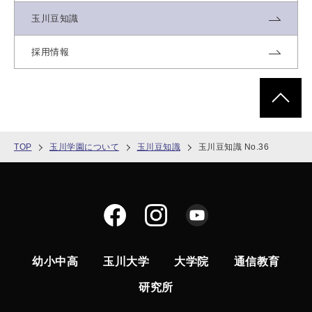
玉川豆知識
採用情報
ページトッ
TOP
玉川学園について
玉川豆知識
玉川豆知識 No.36
幼小中高
玉川大学
大学院
通信教育
研究所