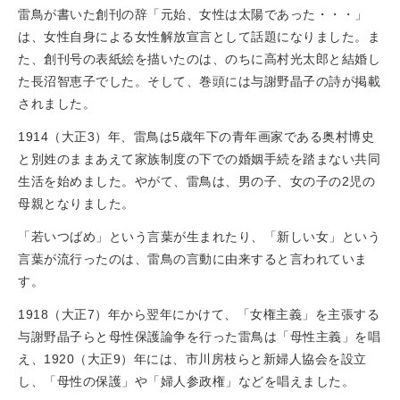
雷鳥が書いた創刊の辞「元始、女性は太陽であった・・・」
は、女性自身による女性解放宣言として話題になりました。ま
た、創刊号の表紙絵を描いたのは、のちに高村光太郎と結婚し
た長沼智恵子でした。そして、巻頭には与謝野晶子の詩が掲載
されました。
1914（大正3）年、雷鳥は5歳年下の青年画家である奥村博史
と別姓のままあえて家族制度の下での婚姻手続を踏まない共同
生活を始めました。やがて、雷鳥は、男の子、女の子の2児の
母親となりました。
「若いつばめ」という言葉が生まれたり、「新しい女」という
言葉が流行ったのは、雷鳥の言動に由来すると言われていま
す。
1918（大正7）年から翌年にかけて、「女権主義」を主張する
与謝野晶子らと母性保護論争を行った雷鳥は「母性主義」を唱
え、1920（大正9）年には、市川房枝らと新婦人協会を設立
し、「母性の保護」や「婦人参政権」などを唱えました。