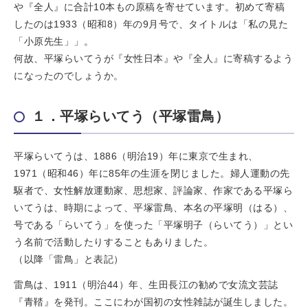
や『全人』に合計10本もの原稿を寄せています。初めて寄稿
したのは1933（昭和8）年の9月号で、タイトルは「私の見た
「小原先生」」。
何故、平塚らいてうが『女性日本』や『全人』に寄稿するよう
になったのでしょうか。
１．平塚らいてう（平塚雷鳥）
平塚らいてうは、1886（明治19）年に東京で生まれ、
1971（昭和46）年に85年の生涯を閉じました。婦人運動の先
駆者で、女性解放運動家、思想家、評論家、作家である平塚ら
いてうは、時期によって、平塚雷鳥、本名の平塚明（はる）、
号である「らいてう」を使った「平塚明子（らいてう）」とい
う名前で活動したりすることもありました。
（以降「雷鳥」と表記）
雷鳥は、1911（明治44）年、生田長江の勧めで女流文芸誌
『青鞜』を発刊。ここにわが国初の女性雑誌が誕生しました。