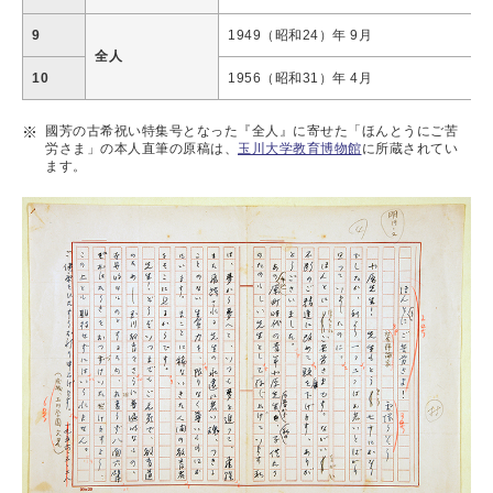
9
1949（昭和24）年 9月
全人
10
1956（昭和31）年 4月
國芳の古希祝い特集号となった『全人』に寄せた「ほんとうにご苦
労さま」の本人直筆の原稿は、
玉川大学教育博物館
に所蔵されてい
ます。