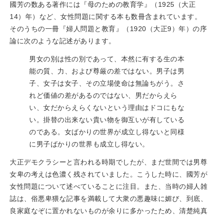
國芳の数ある著作には『母のための教育学』（1925（大正
14）年）など、女性問題に関する本も数冊含まれています。
そのうちの一冊『婦人問題と教育』（1920（大正9）年）の序
論に次のような記述があります。
男女の別は性の別であって、本然に有する生の本
能の質、力、および尊厳の差ではない。男子は男
子、女子は女子、その立場使命は無論ちがう。さ
れど価値の差があるのではない、男だからえら
い、女だからえらくないという理由はドコにもな
い。掛替の出来ない貴い物を御互いが有している
のである。女ばかりの世界が成立し得ないと同様
に男子ばかりの世界も成立し得ない。
大正デモクラシーと言われる時期でしたが、まだ世間では男尊
女卑の考えは色濃く残されていました。こうした時に、國芳が
女性問題について述べていることに注目。また、当時の婦人雑
誌は、俗悪卑猥な記事を満載して大衆の悪趣味に媚び、到底、
良家庭なぞに置かれないものが余りに多かったため、清楚純真