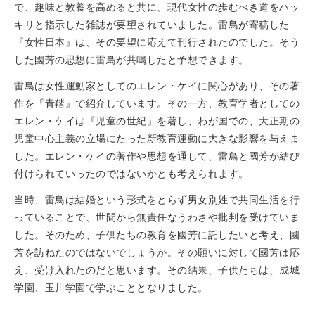
で、趣味と教養を高めると共に、現代女性の歩むべき道をハッ
キリと指示した雑誌が要望されていました。雷鳥が寄稿した
『女性日本』は、その要望に応えて刊行されたのでした。そう
した國芳の思想に雷鳥が共鳴したと予想できます。
雷鳥は女性運動家としてのエレン・ケイに関心があり、その著
作を『青鞜』で紹介しています。その一方、教育学者としての
エレン・ケイは『児童の世紀』を著し、わが国での、大正期の
児童中心主義の立場にたった新教育運動に大きな影響を与えま
した。エレン・ケイの著作や思想を通して、雷鳥と國芳が結び
付けられていったのではないかとも考えられます。
当時、雷鳥は結婚という形式をとらず男女別姓で共同生活を行
っていることで、世間から無責任なうわさや批判を受けていま
した。そのため、子供たちの教育を國芳に託したいと考え、國
芳を訪ねたのではないでしょうか。その願いに対して國芳は応
え、受け入れたのだと思います。その結果、子供たちは、成城
学園、玉川学園で学ぶこととなりました。