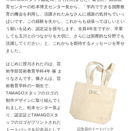
育センターの松本博文センター長から、「学内でできる国際教
育の機会を利用し、活躍されたみなさんに感謝の気持ちでいっ
ぱいです。この経験を生かし、これからも頑張ってほしいとい
う願いを込め、認定証を授与します。全員4年生ですが、卒業
しても玉川とのつながりを大切に、さらには国際的な分野でも
活躍してください」と、これからを期待するメッセージを寄せ
ました。
はじめに授与されたのは、芸
術学部芸術教育学科4年 篠 ま
りなさんです。篠さんは、芸
術教育学科の一期生で、
TAMAGOスタッフのロゴの
制作デザインに取り組んでく
れました。松本センター長よ
り、認定証とTAMAGOスタ
ッフのロゴがプリントされた
記念品のトートバック
トートバックを記念品として