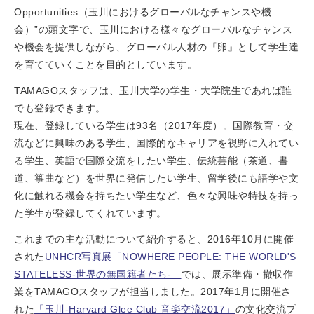
Opportunities（玉川におけるグローバルなチャンスや機
会）”の頭文字で、玉川における様々なグローバルなチャンス
や機会を提供しながら、グローバル人材の『卵』として学生達
を育てていくことを目的としています。
TAMAGOスタッフは、玉川大学の学生・大学院生であれば誰
でも登録できます。
現在、登録している学生は93名（2017年度）。国際教育・交
流などに興味のある学生、国際的なキャリアを視野に入れてい
る学生、英語で国際交流をしたい学生、伝統芸能（茶道、書
道、箏曲など）を世界に発信したい学生、留学後にも語学や文
化に触れる機会を持ちたい学生など、色々な興味や特技を持っ
た学生が登録してくれています。
これまでの主な活動について紹介すると、2016年10月に開催
された
UNHCR写真展「NOWHERE PEOPLE: THE WORLD'S
STATELESS-世界の無国籍者たち-」
では、展示準備・撤収作
業をTAMAGOスタッフが担当しました。2017年1月に開催さ
れた
「玉川-Harvard Glee Club 音楽交流2017」
の文化交流プ