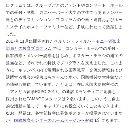
ログラムでは、グループごとのアテンドやコンサート・ホール
での受付・誘導、更にハーバード大学の学生でもあるメンバー
達とのディスカッション・プログラムの企画・運営およびホー
ムステイのホスト・ファミリーなど、多岐にわたって活躍しま
した。
2017年11月に開催された
ベルリン・フィルハーモニー管弦楽
団員との教育プログラム
では、コンサートホールでの受付・
観客誘導・メンバー誘導をはじめ、ポスター・チラシの題字の
担当など、それぞれの特技でプログラムを支えました。このよ
うに、キャンパス内で展開される国際教育・交流の情報および
活躍する機会の提供はもちろんですが、国際機関や大使館など
の情報も提供しています。たとえば、在日米国大使館主催の
「アメリカ留学EXPO 2017」の通訳ボランティアに応募し、
採用されたTAMAGOスタッフは２名います。このように自主
的な活動を通して、キャリアにも役立ていくこともできます。
なお、登録は、各学部校舎に募集ポスターが掲示されています
が、
国際教育センターのホームページから登録
できます。