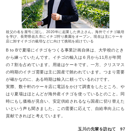
祖父の名を屋号に冠し、2020年に起業した井上さん。海外でイチゴ栽培
を学び、長野県佐久市にイチゴ狩り農園をオープン。現在は主にケーキ
店に卸すイチゴの栽培などに向けて挑戦を続けている
B to Bで夏場にイチゴをつくる事業計画自体は、大学校のとき
から練っていたんです。イチゴの輸入は６月から11月が年間
の７割を占めています。用途はケーキです。一方、クリスマス
の時期のイチゴ需要は主に国産で賄われています。つまり需要
が確かなのに、ある時期は輸入に頼っているわけです。
実際、数十軒のケーキ店に電話をかけて調査をしたところ、や
はり夏場はほとんどが海外産イチゴを使っているとのこと。同
時にもし価格が見合い、安定供給されるなら国産に切り替えた
いという声も聞きました。この需要に応えて、自給率向上にも
貢献できればと考えています。
玉川の先輩を訪ねて 97