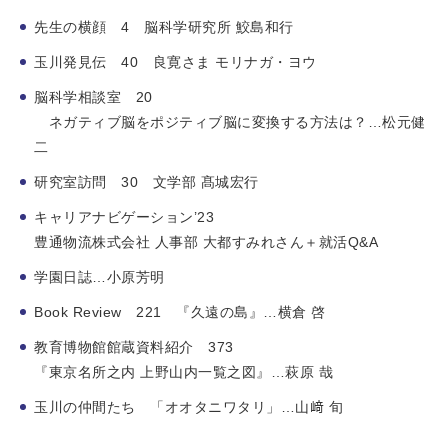
先生の横顔 4 脳科学研究所 鮫島和行
玉川発見伝 40 良寛さま モリナガ・ヨウ
脳科学相談室 20
ネガティブ脳をポジティブ脳に変換する方法は？…松元健
二
研究室訪問 30 文学部 髙城宏行
キャリアナビゲーション’23
豊通物流株式会社 人事部 大都すみれさん＋就活Q&A
学園日誌…小原芳明
Book Review 221 『久遠の島』…横倉 啓
教育博物館館蔵資料紹介 373
『東京名所之内 上野山内一覧之図』…萩原 哉
玉川の仲間たち 「オオタニワタリ」…山﨑 旬