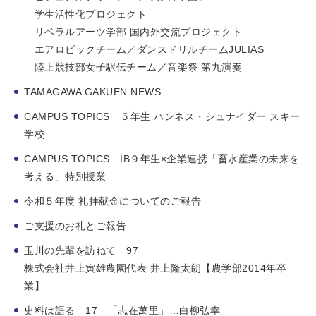
学生活性化プロジェクト
リベラルアーツ学部 国内外交流プロジェクト
エアロビックチーム／ダンスドリルチームJULIAS
陸上競技部女子駅伝チーム／音楽祭 第九演奏
TAMAGAWA GAKUEN NEWS
CAMPUS TOPICS ５年生 ハンネス・シュナイダー スキー
学校
CAMPUS TOPICS IB９年生×企業連携「畜水産業の未来を
考える」特別授業
令和５年度 礼拝献金についてのご報告
ご支援のお礼とご報告
玉川の先輩を訪ねて 97
株式会社井上寅雄農園代表 井上隆太朗【農学部2014年卒
業】
史料は語る 17 「志在萬里」…白柳弘幸