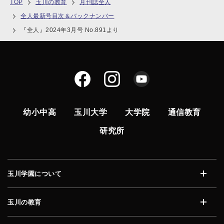
TOP
玉川の教育
月刊誌全人
全人最新号目次＆バックナンバー
『全人』2024年3月号 No.891より
幼小中高
玉川大学
大学院
通信教育
研究所
玉川学園について
開く
玉川の教育
開く