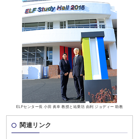
ELFセンター長 小田 眞幸 教授と祐乗坊 由利 ジョディー 助教
関連リンク