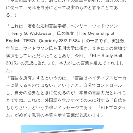
（本当の語学力とは、あなたがその言語を所有し、自分のため
に使って、それを自分にとって現実のものとすることであ
る。）
「これは、著名な応用言語学者、ヘンリー・ウィドウソン
（Henry G. Widdowson）氏の論文（The Ownership of
English. TESOL Quarterly.28/2.P.384.）の一節です。実は数
年前に、ウィドウソン氏を玉川大学に招き、まさにこの建物で
講演をしていただいたこともあり、今回、『ELF Study Hall
2015』の完成に当たって、本人がこの言葉を選んでくれまし
た。
『言語を所有』するというのは、『言語はネイティブスピーカ
ーに借りるものではない』ということ。自分でコントロール
し、自分の必要なときに使えるのが、本当の言語力だというこ
とですね。これは、外国語を学ぶすべての人に対する『自信を
もちなさい』という力強いメッセージであり、『ELFプログラ
ム』がめざす教育の本質を示す言葉だと思います」