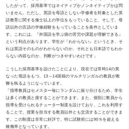
したがって、採用基準ではネイティブかノンネイティブかは問
いません。ただし、英語を母語としない学修者を対象とした英
語教育に関する修士以上の学位をもっていること、そして、母
語以外の言語の学修経験をもっていることを条件としていま
す。これには、『外国語を学ぶ側の苦労や課題が理解できる』
という利点があります。学生が『わからない』というとき、そ
れは英語そのものがわからないのか、それとも日本語でもわか
らない内容なのか、判断がつきやすいわけです」
こうした採用基準を設けたことにより、現在では常時14の異
なった母語をもつ、13～14国籍のマルチリンガルの教員が教
鞭を執るようになっています。
「指導教員はセメスター毎にランダムに振り分けるため、学生
は多くの教員と接することができます。また、個別に教員から
指導を受けられるチューター制度を設けており、これを利用す
ることで、授業を担当する教員以外とも交流することができま
す。この制度は非常に好評で、特に試験前には90％を超える
稼働率となっています。