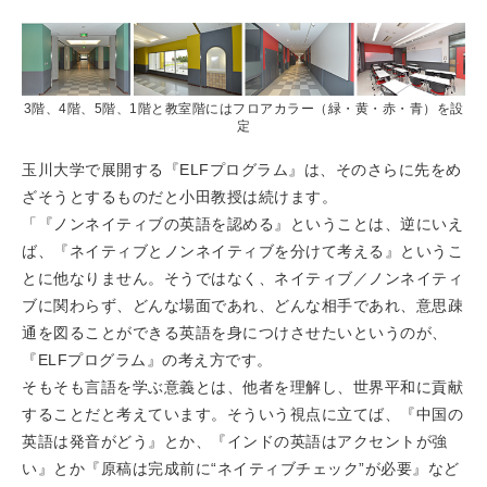
3階、4階、5階、1階と教室階にはフロアカラー（緑・黄・赤・青）を設
定
玉川大学で展開する『ELFプログラム』は、そのさらに先をめ
ざそうとするものだと小田教授は続けます。
「『ノンネイティブの英語を認める』ということは、逆にいえ
ば、『ネイティブとノンネイティブを分けて考える』というこ
とに他なりません。そうではなく、ネイティブ／ノンネイティ
ブに関わらず、どんな場面であれ、どんな相手であれ、意思疎
通を図ることができる英語を身につけさせたいというのが、
『ELFプログラム』の考え方です。
そもそも言語を学ぶ意義とは、他者を理解し、世界平和に貢献
することだと考えています。そういう視点に立てば、『中国の
英語は発音がどう』とか、『インドの英語はアクセントが強
い』とか『原稿は完成前に“ネイティブチェック”が必要』など