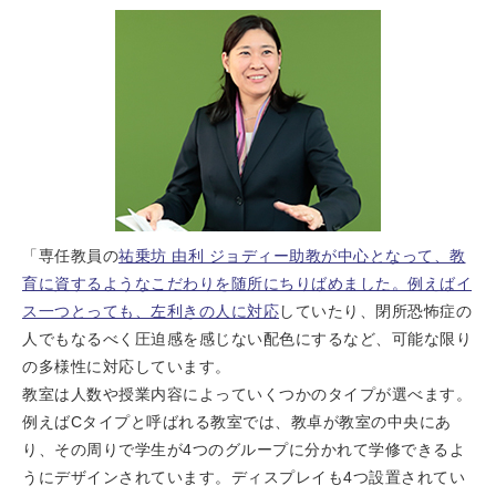
「専任教員の
祐乗坊 由利 ジョディー助教が中心となって、教
育に資するようなこだわりを随所にちりばめました。例えばイ
ス一つとっても、左利きの人に対応
していたり、閉所恐怖症の
人でもなるべく圧迫感を感じない配色にするなど、可能な限り
の多様性に対応しています。
教室は人数や授業内容によっていくつかのタイプが選べます。
例えばCタイプと呼ばれる教室では、教卓が教室の中央にあ
り、その周りで学生が4つのグループに分かれて学修できるよ
うにデザインされています。ディスプレイも4つ設置されてい