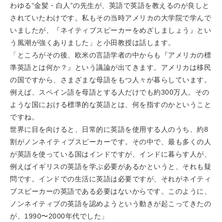
わゆる“金髪・白人”の先生が、英語で英語を教えるのが良しと
されていたわけです。私もその当時アメリカの大学院で学んで
いましたが、『ネイティブスピーカーをめざしましょう』とい
う風潮が強くありました」と小田教授は話します。
「ところがその後、欧米の言語学者の中からも『アメリカの標
準英語とは何か？』という議論が出てきます。アメリカは移民
の国ですから、さまざまな母語をもつ人々が暮らしています。
例えば、スペイン語を母語とする人だけでも約300万人。その
ような国における標準的な英語とは、何を指すのかということ
ですね。
世界に目を向けると、日常的に英語を使用する人のうち、約8
割がノンネイティブスピーカーです。その中で、最も多くの人
が英語を使っている国はインドですが、インドに暮らす人が、
例えばイギリスの英語を学ぶ必要があるかというと、それも疑
問です。インドでの生活に英語は必要ですが、それがネイティ
ブスピーカーの英語である必要はないからです。このように、
ノンネイティブの英語を認めようという動きが起こってきたの
が、1990〜2000年代でした」