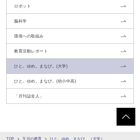
ロボット
脳科学
環境への取組み
教育活動レポート
ひと。ゆめ。まなび。(大学)
ひと。ゆめ。まなび。(幼小中高)
「月刊誌全人」
ページトッ
TOP
玉川の教育
ひと。ゆめ。まなび。（大学）