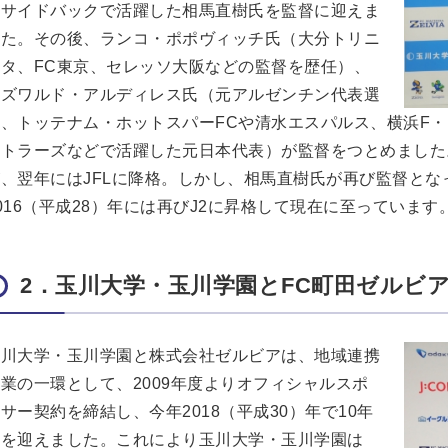
左サイドバックで活躍した相馬直樹氏を監督に迎えま
した。その後、ランコ・ポポヴィッチ氏（大分トリニ
ータ、FC東京、セレッソ大阪などの監督を歴任）、
オズワルド・アルディレス氏（元アルゼンチン代表選
手、トッテナム・ホットスパーFCや清水エスパルス、横浜F
トラーズなどで活躍した元日本代表）が監督をつとめました。そ
、翌年にはJFLに降格。しかし、相馬直樹氏が再び監督となっ
016（平成28）年には再びJ2に昇格して現在に至っています
2．玉川大学・玉川学園とFC町田ゼルビ
玉川大学・玉川学園と株式会社ゼルビアは、地域連携
業の一環として、2009年度よりオフィシャルスポ
サー契約を締結し、今年2018（平成30）年で10年
目を迎えました。これにより玉川大学・玉川学園は