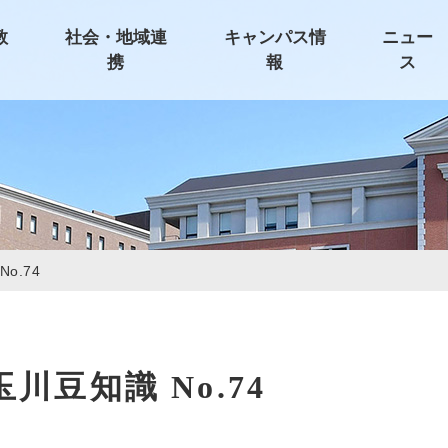
教
社会・地域連
キャンパス情
ニュー
携
報
ス
o.74
玉川豆知識 No.74