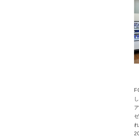
F
し
ア
れ
2