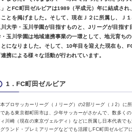
に」とFC町田ゼルビアは1989（平成元）年に結成され
ることを掲げました。そして、現在Ｊ２に所属し、Ｊ１
玉川大学・玉川学園が目指すものと、Jリーグが目指す目
学・玉川学園は地域連携事業の一環として、地元育ちの
ことになりました。そして、10年目を迎えた現在も、
育連携による様々な活動が行われています。
1．FC町田ゼルビア
本プロサッカーリーグ（Ｊリーグ）の2部リーグ（Ｊ2）に所
地である東京都町田市は、少年サッカーがさかんで、数多くの
ディ川崎（現在の東京ヴェルディ）などに所属し日本代表でも
ングランド・プレミアリーグなどでも活躍しFC町田ゼルビア