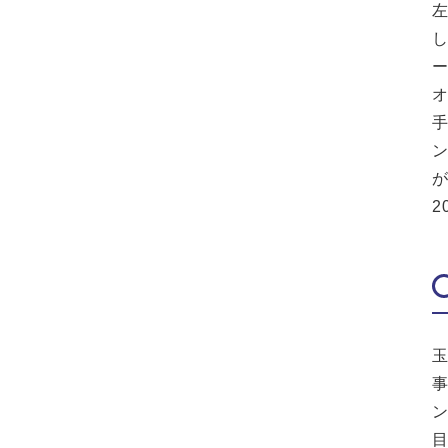
ン
が
2
事
ン