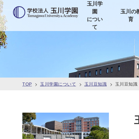
玉川学
園
玉川の
につい
育
て
TOP
玉川学園について
玉川豆知識
玉川豆知識 N