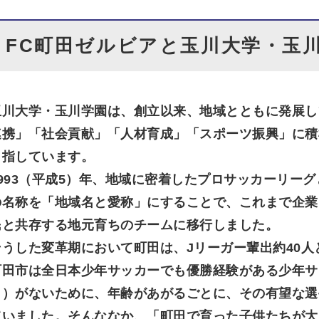
FC町田ゼルビアと玉川大学・玉
玉川大学・玉川学園は、創立以来、地域とともに発展し
連携」「社会貢献」「人材育成」「スポーツ振興」に積
目指しています。
1993（平成5）年、地域に密着したプロサッカーリー
の名称を「地域名と愛称」にすることで、これまで企業
民と共存する地元育ちのチームに移行しました。
そうした変革期において町田は、Jリーガー輩出約40人
町田市は全日本少年サッカーでも優勝経験がある少年サ
ロ）がないために、年齢があがるごとに、その有望な選
ていました。そんななか、「町田で育った子供たちが大