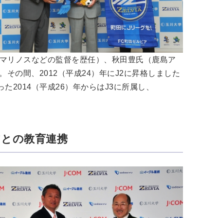
・マリノスなどの監督を歴任）、秋田豊氏（鹿島ア
の間、2012（平成24）年にJ2に昇格しました
た2014（平成26）年からはJ3に所属し、
。
アとの教育連携