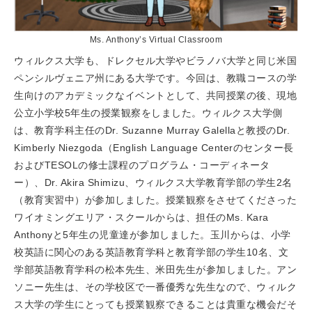
Ms. Anthony’s Virtual Classroom
ウィルクス大学も、ドレクセル大学やビラノバ大学と同じ米国
ペンシルヴェニア州にある大学です。今回は、教職コースの学
生向けのアカデミックなイベントとして、共同授業の後、現地
公立小学校5年生の授業観察をしました。ウィルクス大学側
は、教育学科主任のDr. Suzanne Murray Galellaと教授のDr.
Kimberly Niezgoda（English Language Centerのセンター長
およびTESOLの修士課程のプログラム・コーディネータ
ー）、Dr. Akira Shimizu、ウィルクス大学教育学部の学生2名
（教育実習中）が参加しました。授業観察をさせてくださった
ワイオミングエリア・スクールからは、担任のMs. Kara
Anthonyと5年生の児童達が参加しました。玉川からは、小学
校英語に関心のある英語教育学科と教育学部の学生10名、文
学部英語教育学科の松本先生、米田先生が参加しました。アン
ソニー先生は、その学校区で一番優秀な先生なので、ウィルク
ス大学の学生にとっても授業観察できることは貴重な機会だそ