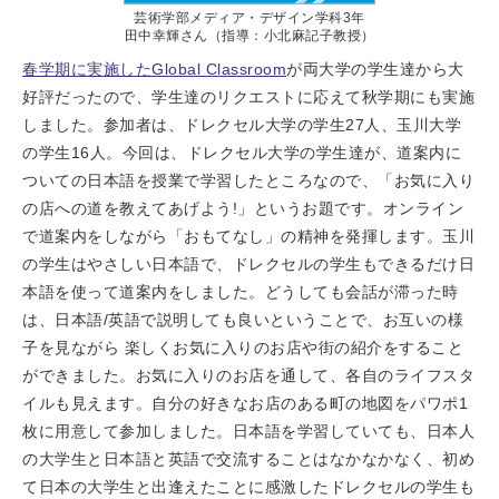
芸術学部メディア・デザイン学科3年
田中幸輝さん（指導：小北麻記子教授）
春学期に実施したGlobal Classroom
が両大学の学生達から大
好評だったので、学生達のリクエストに応えて秋学期にも実施
しました。参加者は、ドレクセル大学の学生27人、玉川大学
の学生16人。今回は、ドレクセル大学の学生達が、道案内に
ついての日本語を授業で学習したところなので、「お気に入り
の店への道を教えてあげよう!」というお題です。オンライン
で道案内をしながら「おもてなし」の精神を発揮します。玉川
の学生はやさしい日本語で、ドレクセルの学生もできるだけ日
本語を使って道案内をしました。どうしても会話が滞った時
は、日本語/英語で説明しても良いということで、お互いの様
子を見ながら 楽しくお気に入りのお店や街の紹介をすること
ができました。お気に入りのお店を通して、各自のライフスタ
イルも見えます。自分の好きなお店のある町の地図をパワポ1
枚に用意して参加しました。日本語を学習していても、日本人
の大学生と日本語と英語で交流することはなかなかなく、初め
て日本の大学生と出逢えたことに感激したドレクセルの学生も