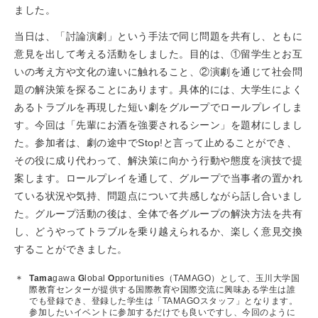
ました。
当日は、「討論演劇」という手法で同じ問題を共有し、ともに
意見を出して考える活動をしました。目的は、①留学生とお互
いの考え方や文化の違いに触れること、②演劇を通じて社会問
題の解決策を探ることにあります。具体的には、大学生によく
あるトラブルを再現した短い劇をグループでロールプレイしま
す。今回は「先輩にお酒を強要されるシーン」を題材にしまし
た。参加者は、劇の途中でStop!と言って止めることができ、
その役に成り代わって、解決策に向かう行動や態度を演技で提
案します。ロールプレイを通して、グループで当事者の置かれ
ている状況や気持、問題点について共感しながら話し合いまし
た。グループ活動の後は、全体で各グループの解決方法を共有
し、どうやってトラブルを乗り越えられるか、楽しく意見交換
することができました。
Tama
gawa
G
lobal
O
pportunities（TAMAGO）として、玉川大学国
際教育センターが提供する国際教育や国際交流に興味ある学生は誰
でも登録でき、登録した学生は「TAMAGOスタッフ」となります。
参加したいイベントに参加するだけでも良いですし、今回のように