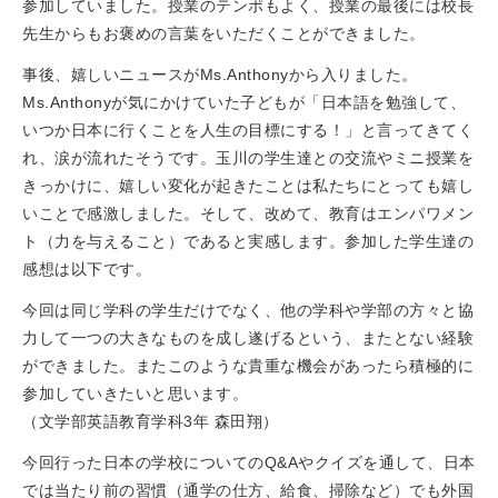
参加していました。授業のテンポもよく、授業の最後には校長
先生からもお褒めの言葉をいただくことができました。
事後、嬉しいニュースがMs.Anthonyから入りました。
Ms.Anthonyが気にかけていた子どもが「日本語を勉強して、
いつか日本に行くことを人生の目標にする！」と言ってきてく
れ、涙が流れたそうです。玉川の学生達との交流やミニ授業を
きっかけに、嬉しい変化が起きたことは私たちにとっても嬉し
いことで感激しました。そして、改めて、教育はエンパワメン
ト（力を与えること）であると実感します。参加した学生達の
感想は以下です。
今回は同じ学科の学生だけでなく、他の学科や学部の方々と協
力して一つの大きなものを成し遂げるという、またとない経験
ができました。またこのような貴重な機会があったら積極的に
参加していきたいと思います。
（文学部英語教育学科3年 森田翔）
今回行った日本の学校についてのQ&Aやクイズを通して、日本
では当たり前の習慣（通学の仕方、給食、掃除など）でも外国