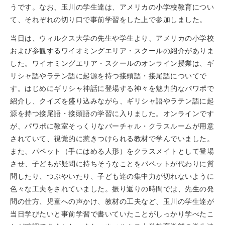
うです。なお、玉川の学生達は、アメリカの小学校教育につい
て、それぞれの切り口で事前学習をした上で参加しました。
当日は、ウィルクス大学の先生や学生より、アメリカの小学校
および参観するワイオミングエリア・スクールの紹介がありま
した。ワイオミングエリア・スクールのオンライン授業は、ギ
リシャ語やラテン語に起源を持つ接頭語・接尾語についてで
す。はじめにギリシャ神話に登場する神々を魅力的なパワポで
紹介し、クイズを盛り込みながら、ギリシャ語やラテン語に起
源を持つ接尾語・接頭語の学習に入りました。オンラインです
が、パワポに教室そっくりなバーチャル・クラスルームが用意
されていて、視覚的に惹きつけられる教材で学んでいました。
また、パペット（手にはめる人形）をクラスメイトとして登場
させ、子どもが疑問に持ちそうなことをパペットが代わりに質
問したり、つぶやいたり、子ども達の集中力が切れないように
色々な工夫をされていました。振り返りの時間では、先生の発
問の仕方、児童への声かけ、教材の工夫など、玉川の学生達が
当日学びたいと事前学習で書いていたことがしっかり学べたこ