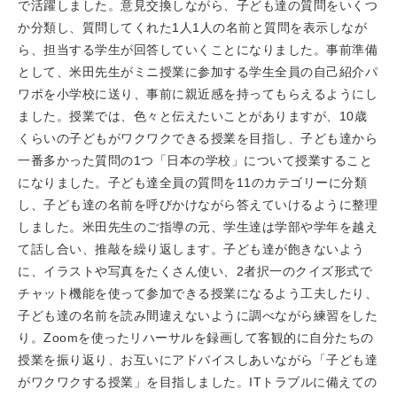
で活躍しました。意見交換しながら、子ども達の質問をいくつ
か分類し、質問してくれた1人1人の名前と質問を表示しなが
ら、担当する学生が回答していくことになりました。事前準備
として、米田先生がミニ授業に参加する学生全員の自己紹介パ
ワポを小学校に送り、事前に親近感を持ってもらえるようにし
ました。授業では、色々と伝えたいことがありますが、10歳
くらいの子どもがワクワクできる授業を目指し、子ども達から
一番多かった質問の1つ「日本の学校」について授業すること
になりました。子ども達全員の質問を11のカテゴリーに分類
し、子ども達の名前を呼びかけながら答えていけるように整理
しました。米田先生のご指導の元、学生達は学部や学年を越え
て話し合い、推敲を繰り返します。子ども達が飽きないよう
に、イラストや写真をたくさん使い、2者択一のクイズ形式で
チャット機能を使って参加できる授業になるよう工夫したり、
子ども達の名前を読み間違えないように調べながら練習をした
り。Zoomを使ったリハーサルを録画して客観的に自分たちの
授業を振り返り、お互いにアドバイスしあいながら「子ども達
がワクワクする授業」を目指しました。ITトラブルに備えての