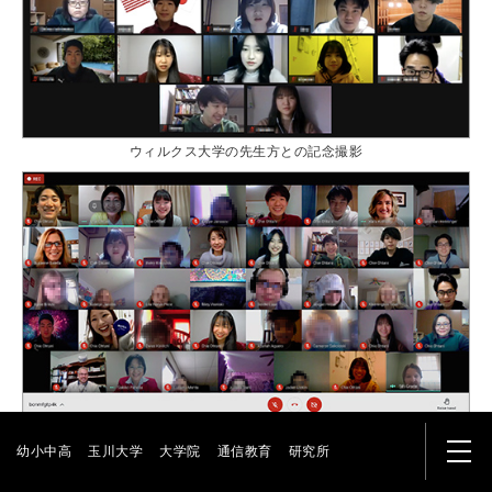
ウィルクス大学の先生方との記念撮影
子どもたちとの記念撮影
幼小中高
玉川大学
大学院
通信教育
研究所
メニ