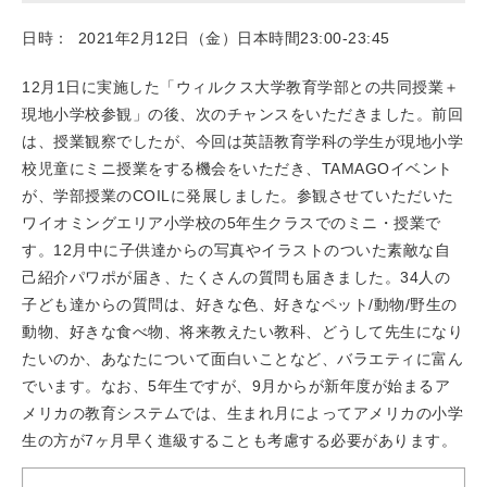
日時：
2021年2月12日（金）日本時間23:00-23:45
12月1日に実施した「ウィルクス大学教育学部との共同授業＋
現地小学校参観」の後、次のチャンスをいただきました。前回
は、授業観察でしたが、今回は英語教育学科の学生が現地小学
校児童にミニ授業をする機会をいただき、TAMAGOイベント
が、学部授業のCOILに発展しました。参観させていただいた
ワイオミングエリア小学校の5年生クラスでのミニ・授業で
す。12月中に子供達からの写真やイラストのついた素敵な自
己紹介パワポが届き、たくさんの質問も届きました。34人の
子ども達からの質問は、好きな色、好きなペット/動物/野生の
動物、好きな食べ物、将来教えたい教科、どうして先生になり
たいのか、あなたについて面白いことなど、バラエティに富ん
でいます。なお、5年生ですが、9月からが新年度が始まるア
メリカの教育システムでは、生まれ月によってアメリカの小学
生の方が7ヶ月早く進級することも考慮する必要があります。