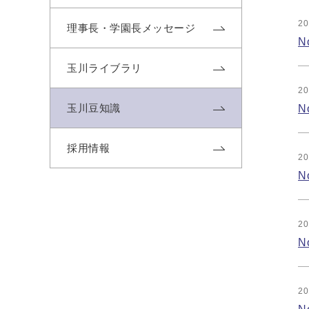
20
理事長・学園長メッセージ
N
玉川ライブラリ
20
玉川豆知識
N
採用情報
20
N
20
N
20