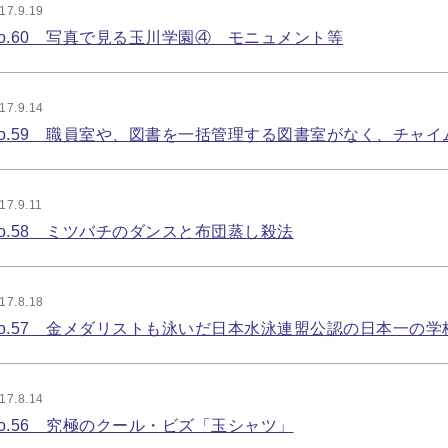
17.9.19
o.60 写真で見る玉川学園④ モニュメント等
17.9.14
o.59 職員室や、図書を一括管理する図書室がなく、チャ
17.9.11
o.58 ミツバチのダンスと布団蒸し殺法
17.8.18
o.57 金メダリストも泳いだ日本水泳連盟公認の日本一の
17.8.14
o.56 究極のクール・ビズ「玉シャツ」