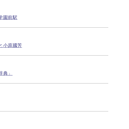
学園前駅
と小原國芳
辞典」