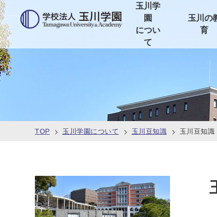
玉川学
園
玉川の
につい
育
て
TOP
玉川学園について
玉川豆知識
玉川豆知識 