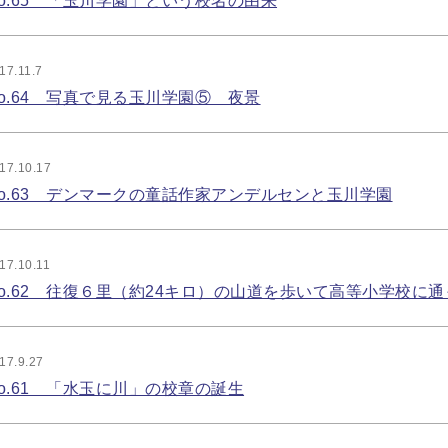
o.65 「玉川学園」という校名の由来
17.11.7
o.64 写真で見る玉川学園⑤ 夜景
17.10.17
o.63 デンマークの童話作家アンデルセンと玉川学園
17.10.11
o.62 往復６里（約24キロ）の山道を歩いて高等小学校に
17.9.27
o.61 「水玉に川」の校章の誕生