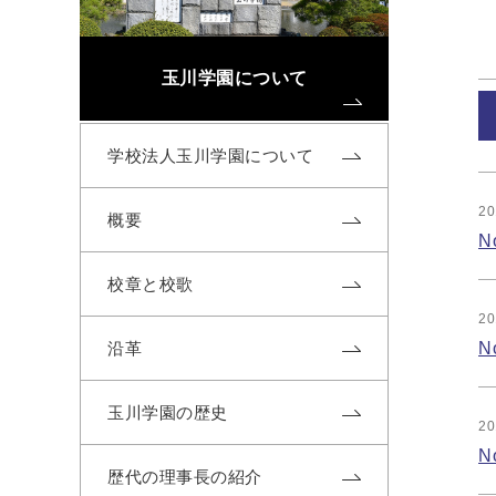
玉川学園について
学校法人玉川学園について
20
概要
N
校章と校歌
20
N
沿革
玉川学園の歴史
20
N
歴代の理事長の紹介