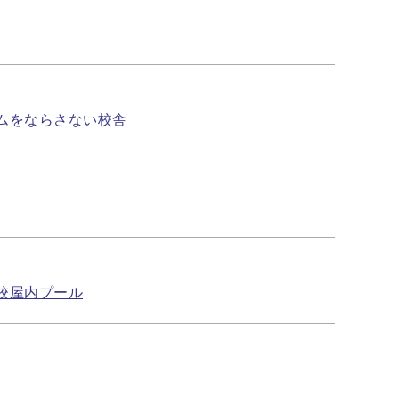
イムをならさない校舎
学校屋内プール