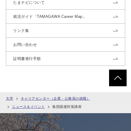
たまナビについて
就活ガイド「TAMAGAWA Career Map」
リンク集
お問い合わせ
証明書発行手順
ページトッ
大学
キャリアセンター（企業・公務員の就職）
ニュース＆イベント
集団面接対策講座