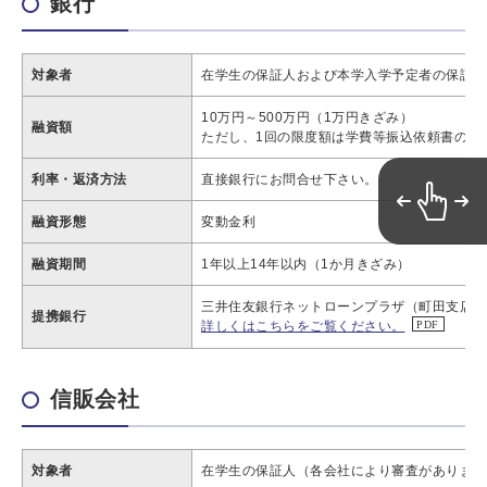
銀行
対象者
在学生の保証人および本学入学予定者の保証人
10万円～500万円（1万円きざみ）
融資額
ただし、1回の限度額は学費等振込依頼書の記
利率・返済方法
直接銀行にお問合せ下さい。
融資形態
変動金利
融資期間
1年以上14年以内（1か月きざみ）
三井住友銀行ネットローンプラザ（町田支店担当）Te
提携銀行
詳しくはこちらをご覧ください。
信販会社
対象者
在学生の保証人（各会社により審査があります