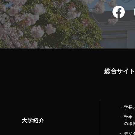
総合サイ
学長
学生
大学紹介
の環
デジ