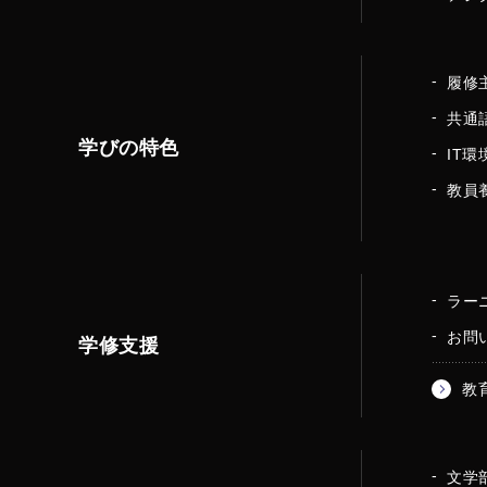
履修
共通
学びの特色
IT環
教員
ラー
お問
学修支援
教
文学