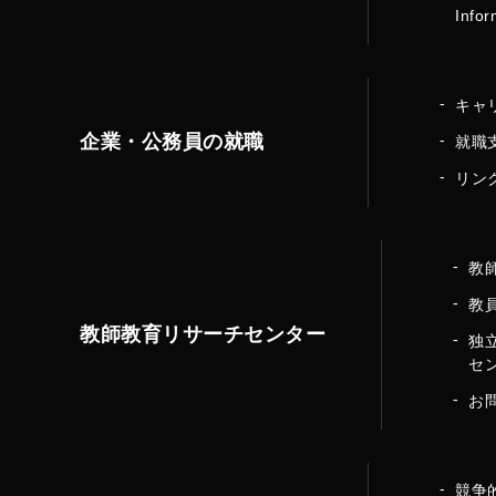
Infor
キャ
企業・公務員の就職
就職
リン
教
教
教師教育リサーチセンター
独
セ
お
競争