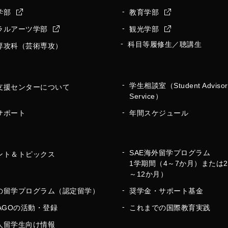
学部
教育学部
ラルアーツ学部
観光学部
科目等履修生／聴講生
専攻科（芸術専攻）
学生相談室（Student Advisor
支援センターについて
Service）
サポート
年間スケジュール
SAE海外留学プログラム
ント＆トピックス
1学期間（4～7か月）または
～12か月）
の留学プログラム（認定留学）
奨学金・サポート基金
MAGOの活動・登録
これまでの国際教育実践
人留学生向け情報