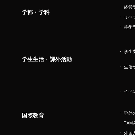
経営
学部・学科
リベ
芸術
学生
学生生活・課外活動
生活
イベ
学外
国際教育
TA
外国