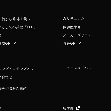
カリキュラム
主義から修得主義へ
語としての英語「ELF」
体験型学修
境
メーカーズフロア
養成GP
特色GP
ニュース＆イベント
ニング・コモンズとは
い合わせ
育学術情報図書館
農学部
部