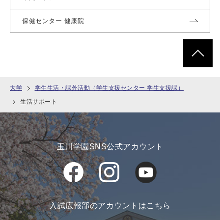
保健センター 健康院
ページトッ
大学
学生生活・課外活動（学生支援センター 学生支援課）
生活サポート
玉川学園SNS公式アカウント
入試広報部のアカウントはこちら