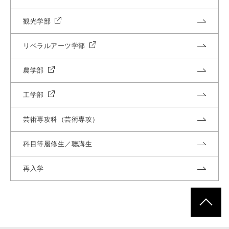
観光学部
リベラルアーツ学部
農学部
工学部
芸術専攻科（芸術専攻）
科目等履修生／聴講生
再入学
ページトッ