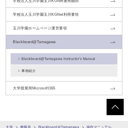
学校法人玉川学園玉川KGNet運用細則
学校法人玉川学園玉川KGNet利用要領
玉川学園ホームページ運営要領
Blackboard@Tamagawa
Blackboard@Tamagawa Instructor's Manual
事例紹介
大学授業用Microsoft365
ページトッ
大学
教職員
Blackboard＠Tamagawa
操作マニュアル